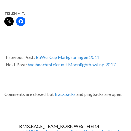
TEILEN MIT:
2017-
10-
Previous Post:
BaWü-Cup Markgröningen 2011
02
Next Post:
Weihnachtsfeier mit Moonlightbowling 2017
Comments are closed, but
trackbacks
and pingbacks are open.
BMX.RACE_TEAM_KORNWESTHEIM