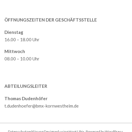
ÖFFNUNGSZEITEN DER GESCHÄFTSSTELLE
Dienstag
16.00 – 18.00 Uhr
Mittwoch
08.00 – 10.00 Uhr
ABTEILUNGSLEITER
Thomas Dudenhöfer
t.dudenhoefer@bmx-kornwestheim.de
Datenschutzerklärung
Designed using
Hoot Ubix
. Powered by
WordPress
.