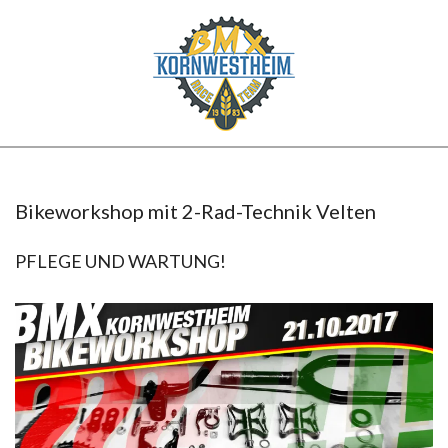
Skip
to
content
BMX
Secondary
KORNWESTHEIM
Navigation
Menu
Bikeworkshop mit 2-Rad-Technik Velten
PFLEGE UND WARTUNG!