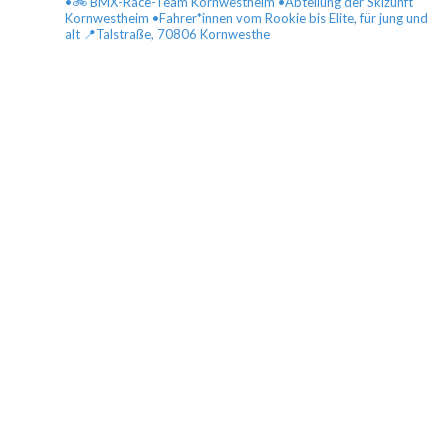
•🚲 BMX-Race-Team Kornwestheim
•Abteilung der Skizunft
Kornwestheim
•Fahrer*innen vom Rookie bis Elite, für jung und
alt
📍Talstraße, 70806 Kornwesthe