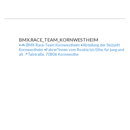
2022-
03-
20
BMX.RACE_TEAM_KORNWESTHEIM
•🚲 BMX-Race-Team Kornwestheim
•Abteilung der Skizunft
Kornwestheim
•Fahrer*innen vom Rookie bis Elite, für jung und
alt
📍Talstraße, 70806 Kornwesthe