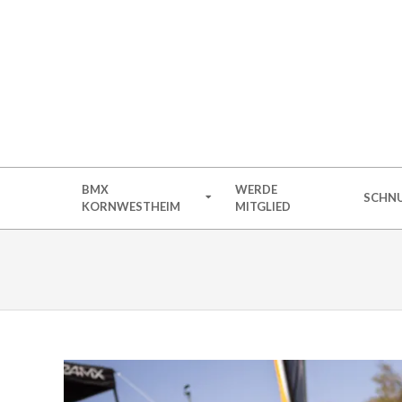
Skip
to
content
Secondary
BMX
WERDE
SCHNU
Navigation
KORNWESTHEIM
MITGLIED
Menu