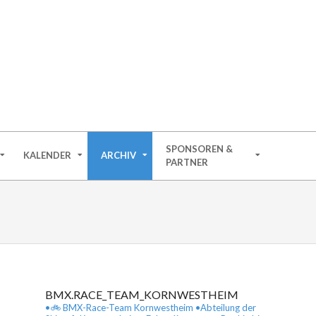
M
SPONSOREN &
KALENDER
ARCHIV
PARTNER
BMX.RACE_TEAM_KORNWESTHEIM
•🚲 BMX-Race-Team Kornwestheim
•Abteilung der