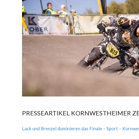
PRESSEARTIKEL KORNWESTHEIMER Z
2018-
10-
Lack und Brenzel dominieren das Finale – Sport – Kornw
01