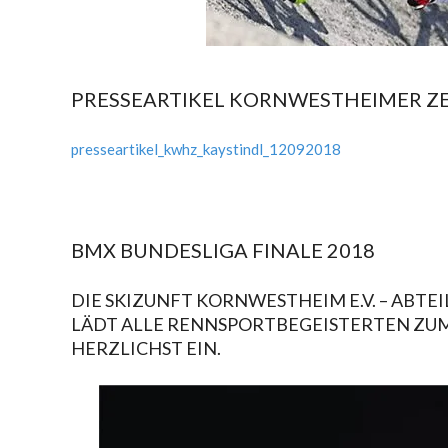
PRESSEARTIKEL KORNWESTHEIMER ZEI
2018-
09-
presseartikel_kwhz_kaystindl_12092018
12
BMX BUNDESLIGA FINALE 2018
2018-
DIE SKIZUNFT KORNWESTHEIM E.V. – ABTE
08-
LÄDT ALLE RENNSPORTBEGEISTERTEN ZUM
12
HERZLICHST EIN.