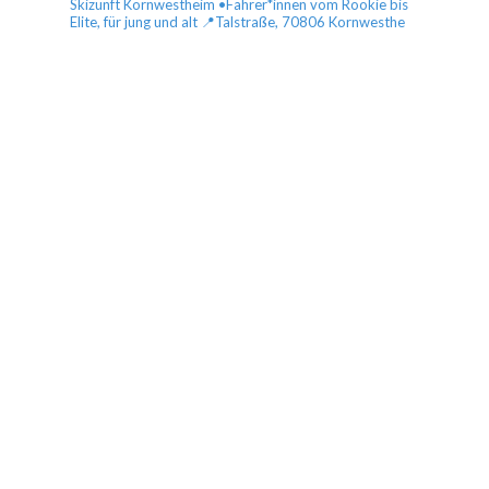
Skizunft Kornwestheim
•Fahrer*innen vom Rookie bis
Elite, für jung und alt
📍Talstraße, 70806 Kornwesthe