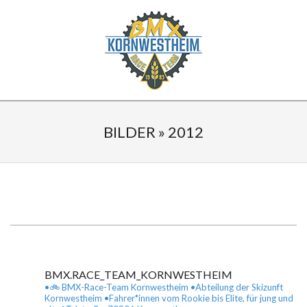
Skip
to
content
BMX
Secondary
KORNWESTHEIM
Navigation
BILDER »
2012
Menu
2019-
01-
20
BMX.RACE_TEAM_KORNWESTHEIM
•🚲 BMX-Race-Team Kornwestheim
•Abteilung der Skizunft
Kornwestheim
•Fahrer*innen vom Rookie bis Elite, für jung und