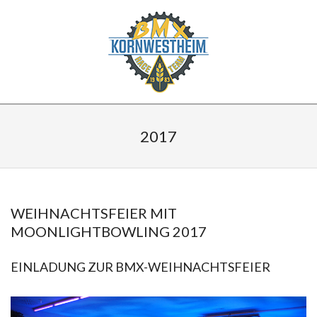
Skip
to
content
BMX
Secondary
KORNWESTHEIM
Navigation
2017
Menu
WEIHNACHTSFEIER MIT
MOONLIGHTBOWLING 2017
2017-
EINLADUNG ZUR BMX-WEIHNACHTSFEIER
11-
20