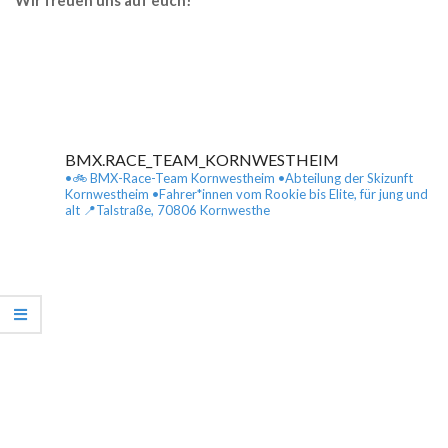
Wir freuen uns auf euch!
BMX.RACE_TEAM_KORNWESTHEIM
•🚲 BMX-Race-Team Kornwestheim
•Abteilung der Skizunft
Kornwestheim
•Fahrer*innen vom Rookie bis Elite, für jung und
alt
📍Talstraße, 70806 Kornwesthe