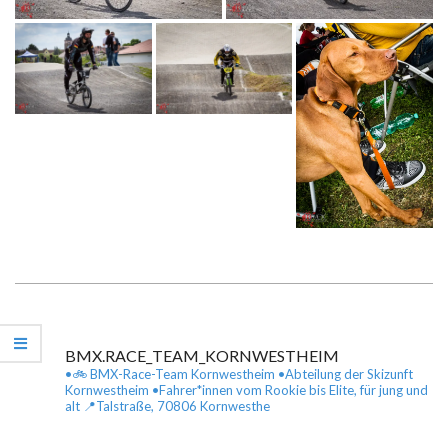
2019-
01-
20
BMX.RACE_TEAM_KORNWESTHEIM
•🚲 BMX-Race-Team Kornwestheim
•Abteilung der Skizunft
Kornwestheim
•Fahrer*innen vom Rookie bis Elite, für jung und
alt
📍Talstraße, 70806 Kornwesthe