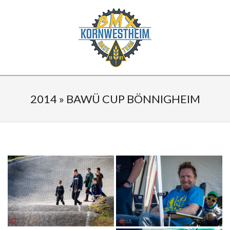
Skip
to
content
BMX
Secondary
KORNWESTHEIM
Navigation
2014 »
BAWÜ CUP BÖNNIGHEIM
Menu