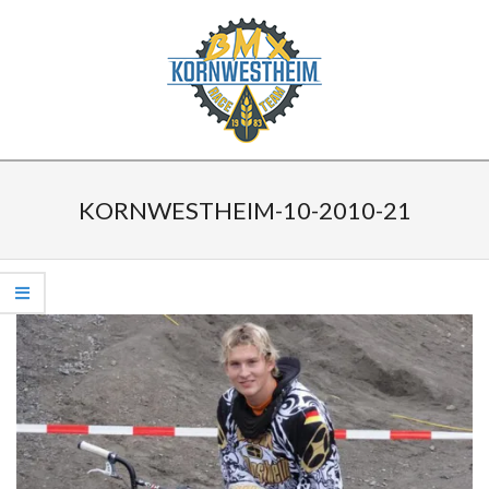
Skip
to
content
BMX
Secondary
KORNWESTHEIM
Navigation
KORNWESTHEIM-10-2010-21
Menu