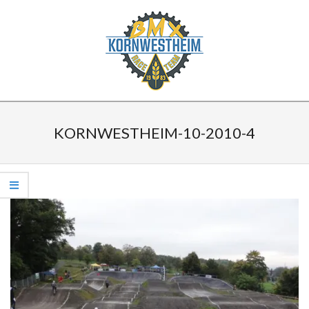
Skip
to
content
BMX
Secondary
KORNWESTHEIM
Navigation
KORNWESTHEIM-10-2010-4
Menu