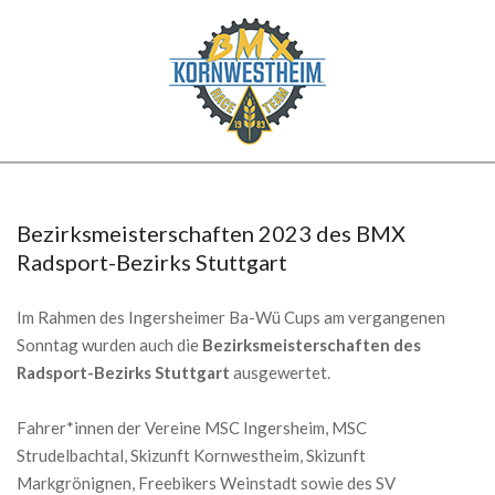
Skip
to
content
BMX
Secondary
KORNWESTHEIM
Navigation
Menu
Bezirksmeisterschaften 2023 des BMX
Radsport-Bezirks Stuttgart
Im Rahmen des Ingersheimer Ba-Wü Cups am vergangenen
Sonntag wurden auch die
Bezirksmeisterschaften des
Radsport-Bezirks Stuttgart
ausgewertet.
Fahrer*innen der Vereine MSC Ingersheim, MSC
Strudelbachtal, Skizunft Kornwestheim, Skizunft
Markgrönignen, Freebikers Weinstadt sowie des SV