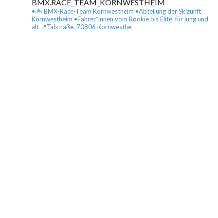
BMX.RACE_TEAM_KORNWESTHEIM
•🚲 BMX-Race-Team Kornwestheim
•Abteilung der Skizunft
Kornwestheim
•Fahrer*innen vom Rookie bis Elite, für jung und
alt
📍Talstraße, 70806 Kornwesthe