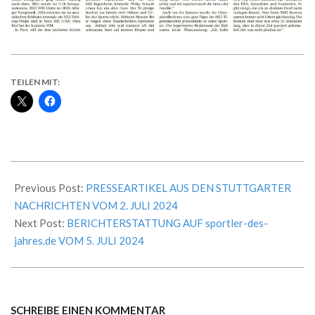
TEILEN MIT:
2024-
07-
Previous Post:
PRESSEARTIKEL AUS DEN STUTTGARTER
03
NACHRICHTEN VOM 2. JULI 2024
Next Post:
BERICHTERSTATTUNG AUF sportler-des-
jahres.de VOM 5. JULI 2024
SCHREIBE EINEN KOMMENTAR