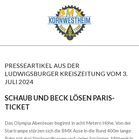
Skip
to
content
BMX
Secondary
KORNWESTHEIM
Navigation
Menu
PRESSEARTIKEL AUS DER
LUDWIGSBURGER KREISZEITUNG VOM 3.
JULI 2024
SCHAUB UND BECK LÖSEN PARIS-
TICKET
Das Olympia Abenteuer beginnt in acht Metern Höhe. Von der
Startrampe stürzen sich die BMX Asse in die Rund 400m lange
Bahn mit drei Steilwandkurven und vielen Sprüngen. Mittendrin