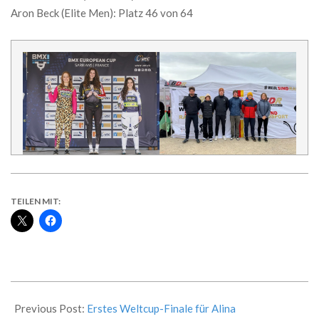
Aron Beck (Elite Men): Platz 46 von 64
TEILEN MIT:
2024-
03-
Previous Post:
Erstes Weltcup-Finale für Alina